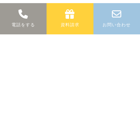
断熱に関する
無料
相談
電話をする
資料請求
お問い合わせ
断熱に関する疑問や商品についての詳細な
ど、お気軽にお問合せください。
0883-30-1320
phone_in_talk
所在地／〒776-0004 吉野川市鴨島町中島265
定休日／土曜・日曜・祝日 営業時間／8:00〜17:00