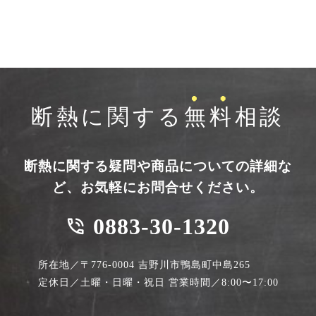
断熱に関する
無料
相談
断熱に関する疑問や商品についての詳細な
ど、お気軽にお問合せください。
0883-30-1320
phone_in_talk
所在地／〒776-0004 吉野川市鴨島町中島265
定休日／土曜・日曜・祝日 営業時間／8:00〜17:00