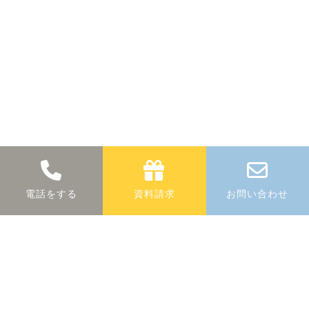
断熱に関する
無料
相談
電話をする
資料請求
お問い合わせ
断熱に関する疑問や商品についての詳細な
ど、お気軽にお問合せください。
0883-30-1320
phone_in_talk