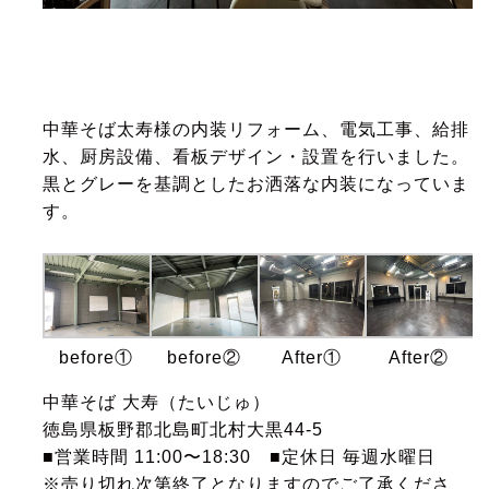
中華そば太寿様の内装リフォーム、電気工事、給排
水、厨房設備、看板デザイン・設置を行いました。
黒とグレーを基調としたお洒落な内装になっていま
す。
before①
before②
After①
After②
中華そば 大寿（たいじゅ）
徳島県板野郡北島町北村大黒44-5
■営業時間 11:00〜18:30 ■定休日 毎週水曜日
※売り切れ次第終了となりますのでご了承くださ