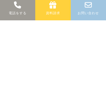
断熱に関する
無料
相談
電話をする
資料請求
お問い合わせ
断熱に関する疑問や商品についての詳細な
ど、お気軽にお問合せください。
0883-30-1320
phone_in_talk
所在地／〒776-0004 吉野川市鴨島町中島265
定休日／土曜・日曜・祝日 営業時間／8:00〜17:00