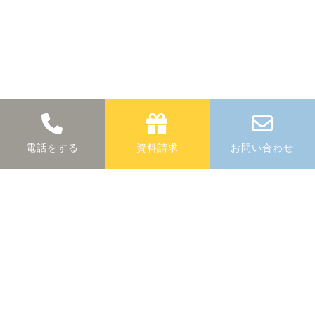
断熱に関する
無料
相談
電話をする
資料請求
お問い合わせ
断熱に関する疑問や商品についての詳細な
ど、お気軽にお問合せください。
0883-30-1320
phone_in_talk
所在地／〒776-0004 吉野川市鴨島町中島265
定休日／土曜・日曜・祝日 営業時間／8:00〜17:00